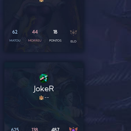
62
44
18
MATOU
MORREU
PONTOS
ELO
JokeR
--
625
138
487