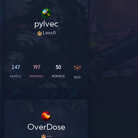
pуlvec
Locc0
247
197
50
MATOU
MORREU
PONTOS
ELO
OverDose
--