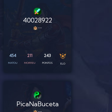
40028922
--
454
211
243
MATOU
MORREU
PONTOS
ELO
PicaNaBuceta
--